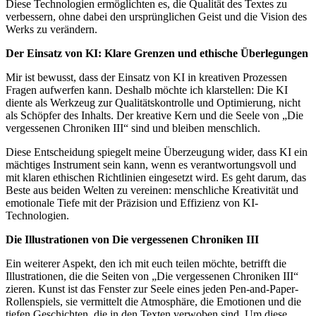
Diese Technologien ermöglichten es, die Qualität des Textes zu
verbessern, ohne dabei den ursprünglichen Geist und die Vision des
Werks zu verändern.
Der Einsatz von KI: Klare Grenzen und ethische Überlegungen
Mir ist bewusst, dass der Einsatz von KI in kreativen Prozessen
Fragen aufwerfen kann. Deshalb möchte ich klarstellen: Die KI
diente als Werkzeug zur Qualitätskontrolle und Optimierung, nicht
als Schöpfer des Inhalts. Der kreative Kern und die Seele von „Die
vergessenen Chroniken III“ sind und bleiben menschlich.
Diese Entscheidung spiegelt meine Überzeugung wider, dass KI ein
mächtiges Instrument sein kann, wenn es verantwortungsvoll und
mit klaren ethischen Richtlinien eingesetzt wird. Es geht darum, das
Beste aus beiden Welten zu vereinen: menschliche Kreativität und
emotionale Tiefe mit der Präzision und Effizienz von KI-
Technologien.
Die Illustrationen von Die vergessenen Chroniken III
Ein weiterer Aspekt, den ich mit euch teilen möchte, betrifft die
Illustrationen, die die Seiten von „Die vergessenen Chroniken III“
zieren. Kunst ist das Fenster zur Seele eines jeden Pen-and-Paper-
Rollenspiels, sie vermittelt die Atmosphäre, die Emotionen und die
tiefen Geschichten, die in den Texten verwoben sind. Um diese